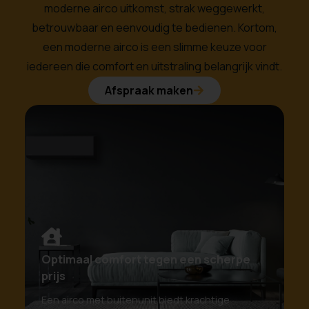
moderne airco uitkomst, strak weggewerkt,
betrouwbaar en eenvoudig te bedienen. Kortom,
een moderne airco is een slimme keuze voor
iedereen die comfort en uitstraling belangrijk vindt.
Afspraak maken
Optimaal comfort tegen een scherpe
prijs
Een airco met buitenunit biedt krachtige