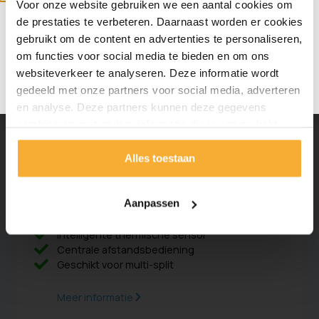
Voor onze website gebruiken we een aantal cookies om
Let op!
Wij zijn met vakantie tot en met 16
de prestaties te verbeteren. Daarnaast worden er cookies
augustus. Vanaf 17 augustus staan we weer
gebruikt om de content en advertenties te personaliseren,
om functies voor social media te bieden en om ons
voor je klaar!
websiteverkeer te analyseren. Deze informatie wordt
gedeeld met onze partners voor social media, adverteren
en analyse. Deze partners kunnen deze gegevens
combineren met andere informatie die je aan ze hebt
verstrekt of die ze hebben verzameld op basis van jouw
Alles toestaan
gebruik van hun services.
Daikin Stylish
Aanpassen
Intelligente thermische sensor
Centrale afstandsbediening
Geschikt voor multi-split
Meer informatie