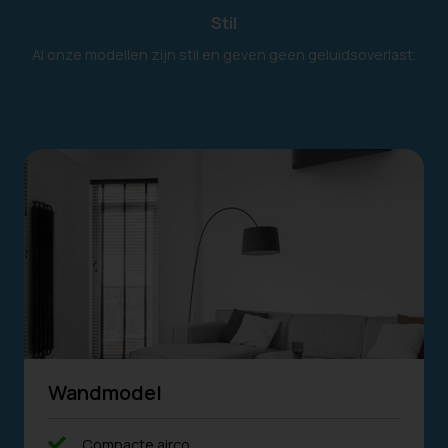
Stil
Al onze modellen zijn stil en geven geen geluidsoverlast.
Wandmodel
Compacte airco